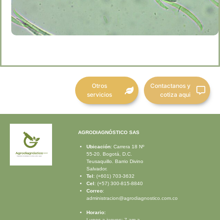
Otros
Contactanos y
servicios
cotiza aqui
AGRODIAGNÓSTICO SAS
Ubicación
: Carrera 18 Nº
55-20.
Bogotá, D.C.
Teusaquillo. Barrio Divino
Salvador.
Tel
: (+601) 703-3632
Cel
: (+57) 300-815-8840
Correo
:
administracion@agrodiagnostico.com.co
Horario:
Lunes a jueves: 7 am a