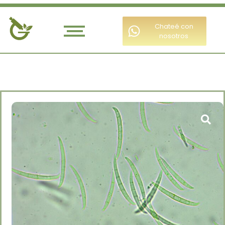
Chateé con
nosotros