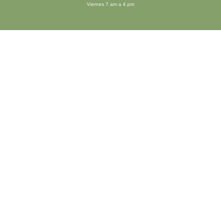
Viernes 7 am a 4 pm