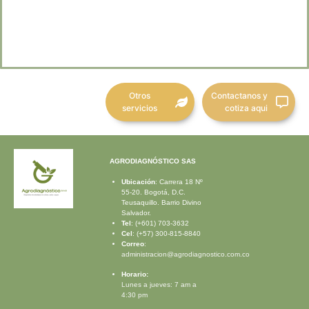
Otros
Contactanos y
servicios
cotiza aqui
AGRODIAGNÓSTICO SAS
Ubicación
: Carrera 18 Nº
55-20.
Bogotá, D.C.
Teusaquillo. Barrio Divino
Salvador.
Tel
: (+601) 703-3632
Cel
: (+57) 300-815-8840
Correo
:
administracion@agrodiagnostico.com.co
Horario:
Lunes a jueves: 7 am a
4:30 pm