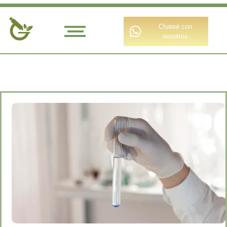
Chateé con
nosotros