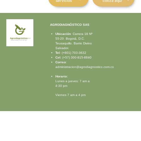
servicios
cotiza aqui
AGRODIAGNÓSTICO SAS
Ubicación
: Carrera 18 Nº
55-20.
Bogotá, D.C.
Teusaquillo. Barrio Divino
Salvador.
Tel
: (+601) 703-3632
Cel
: (+57) 300-815-8840
Correo
:
administracion@agrodiagnostico.com.co
Horario:
Lunes a jueves: 7 am a
4:30 pm
Viernes 7 am a 4 pm