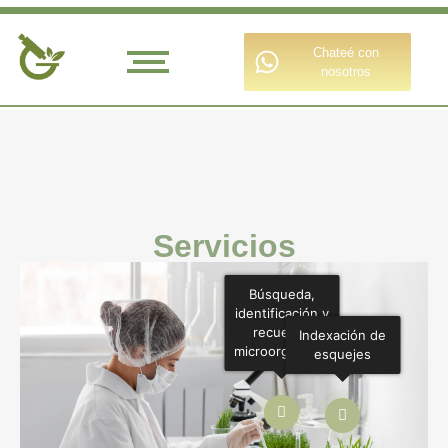
Chateé con
nosotros
Servicios
Búsqueda,
identificación y
recuento
Indexación de
microorganismos
esquejes