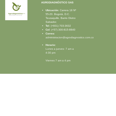
AGRODIAGNÓSTICO SAS
Ubicación
: Carrera 18 Nº
55-20.
Bogotá, D.C.
Teusaquillo. Barrio Divino
Salvador.
Tel
: (+601) 703-3632
Cel
: (+57) 300-815-8840
Correo
:
administracion@agrodiagnostico.com.co
Horario:
Lunes a jueves: 7 am a
4:30 pm
Viernes 7 am a 4 pm